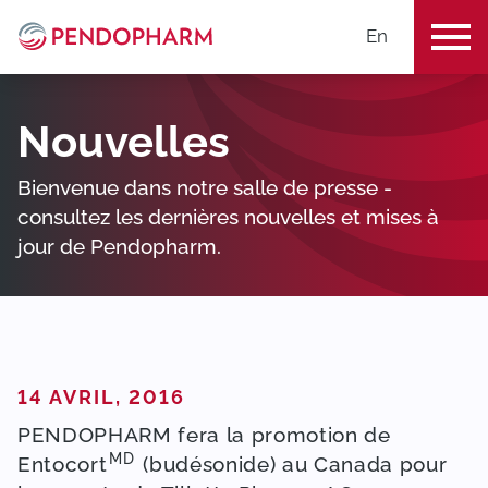
En
ME
Nouvelles
Bienvenue dans notre salle de presse -
consultez les dernières nouvelles et mises à
jour de Pendopharm.
PUBLIÉ DANS
14 AVRIL, 2016
PENDOPHARM fera la promotion de
MD
Entocort
(budésonide) au Canada pour