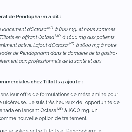
éral de Pendopharm a dit :
MD
le lancement d’Octasa
à 800 mg, et nous sommes
MD
Tillotts en offrant Octasa
à 1600 mg aux patients
MD
rément active. L’ajout d’Octasa
à 1600 mg à notre
e leader de Pendopharm dans le domaine de la gastro-
aitement aux professionnels de la santé et aux
ommerciales chez Tillotts a ajouté :
s dans leur offre de formulations de mésalamine pour
te ulcéreuse. Je suis très heureux de l’opportunité de
MD
anada en lançant Octasa
à 1600 mg, un
omme nouvelle option de traitement.
tégique solide entre Tillotts et Pendopharm. »