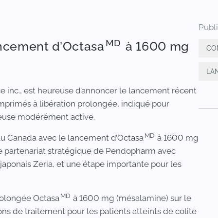
Publ
MD
ncement d’Octasa
à 1600 mg
CO
LA
 inc., est heureuse d’annoncer le lancement récent
rimés à libération prolongée, indiqué pour
éreuse modérément active.
MD
u Canada avec le lancement d’Octasa
à 1600 mg
le partenariat stratégique de Pendopharm avec
 japonais Zeria, et une étape importante pour les
MD
prolongée Octasa
à 1600 mg (mésalamine) sur le
s de traitement pour les patients atteints de colite