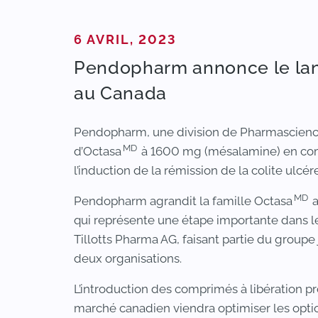
PUBLIÉ DANS
6 AVRIL, 2023
Pendopharm annonce le la
au Canada
Pendopharm, une division de Pharmascience
MD
d’Octasa
à 1600 mg (mésalamine) en comp
l’induction de la rémission de la colite ulc
MD
Pendopharm agrandit la famille Octasa
a
qui représente une étape importante dans 
Tillotts Pharma AG, faisant partie du groupe
deux organisations.
L’introduction des comprimés à libération 
marché canadien viendra optimiser les option