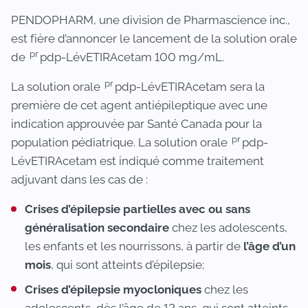
PENDOPHARM, une division de Pharmascience inc.,
est fière d’annoncer le lancement de la solution orale
pr
de
pdp-LévETIRAcetam 100 mg/mL.
pr
La solution orale
pdp-LévETIRAcetam sera la
première de cet agent antiépileptique avec une
indication approuvée par Santé Canada pour la
pr
population pédiatrique. La solution orale
pdp-
LévETIRAcetam est indiqué comme traitement
adjuvant dans les cas de :
Crises d’épilepsie partielles avec ou sans
généralisation secondaire
chez les adolescents,
les enfants et les nourrissons, à partir de
l’âge d’un
mois
, qui sont atteints d’épilepsie;
Crises d’épilepsie myocloniques
chez les
adolescents, dès l’âge de 12 ans, qui sont atteints