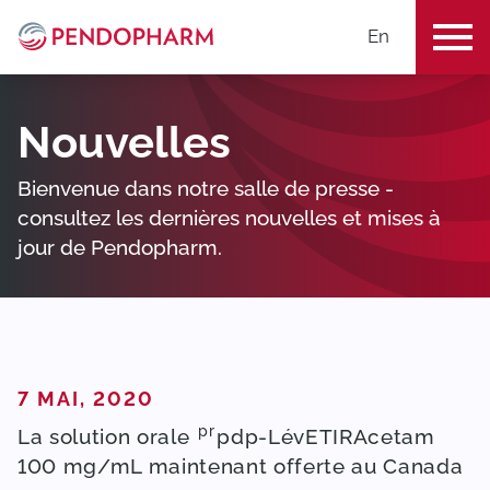
En
ME
Nouvelles
Bienvenue dans notre salle de presse -
consultez les dernières nouvelles et mises à
jour de Pendopharm.
PUBLIÉ DANS
7 MAI, 2020
pr
La solution orale
pdp
-LévETIRAcetam
100 mg/mL maintenant offerte au Canada