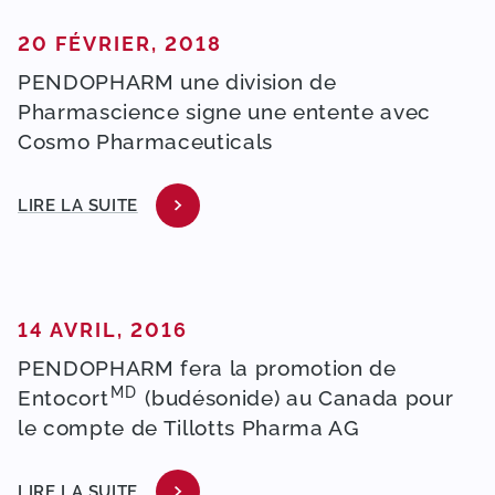
PUBLIÉ DANS
20 FÉVRIER, 2018
PENDOPHARM une division de
Pharmascience signe une entente avec
Cosmo Pharmaceuticals
LIRE LA SUITE
PUBLIÉ DANS
14 AVRIL, 2016
PENDOPHARM fera la promotion de
MD
Entocort
(budésonide) au Canada pour
le compte de Tillotts Pharma AG
LIRE LA SUITE