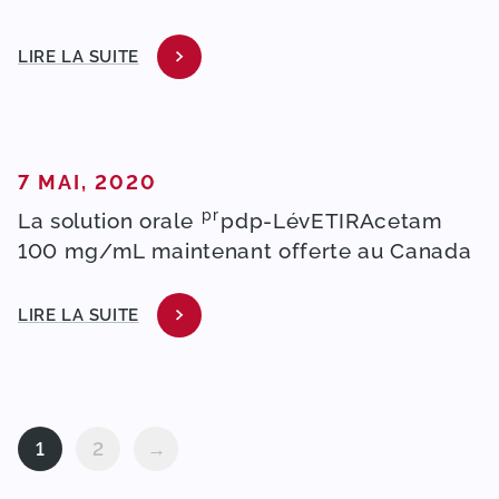
LIRE LA SUITE
PUBLIÉ DANS
7 MAI, 2020
pr
La solution orale
pdp
-LévETIRAcetam
100 mg/mL maintenant offerte au Canada
LIRE LA SUITE
1
2
→